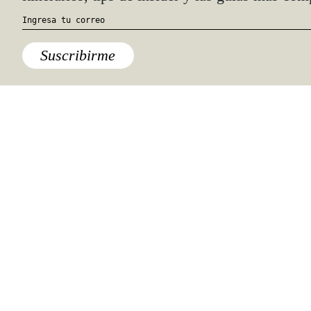
Suscribirme
¿Cuál es el momento más caro?
Tras la investigación, se determinó
que el viernes alrededor de las 3 de la
mañana los vuelos son, en promedio,
3% más caros que el resto de la
semana.