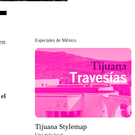
Especiales de México
en
,
el
l
a
Tijuana Stylemap
Una guía local