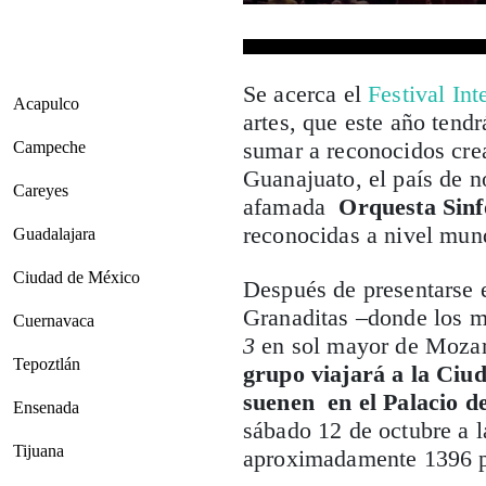
Se acerca el
Festival In
Acapulco
artes, que este año ten
sumar a reconocidos crea
Campeche
Guanajuato, el país de no
Careyes
afamada
Orquesta Sinf
reconocidas a nivel mund
Guadalajara
Ciudad de México
Después de presentarse 
Granaditas –donde los m
Cuernavaca
3
en sol mayor de Mozar
Tepoztlán
grupo viajará a la Ciu
suenen en el Palacio de
Ensenada
sábado 12 de octubre a la
Tijuana
aproximadamente 1396 p