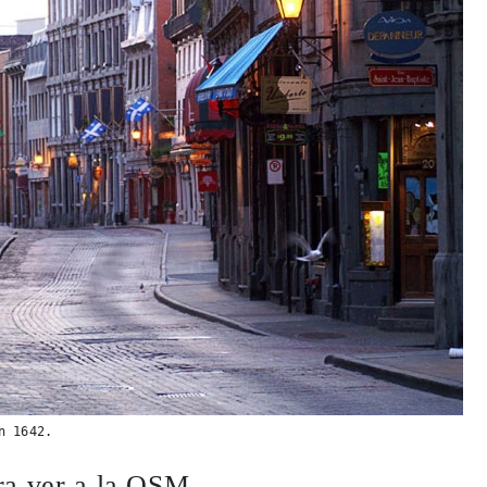
n 1642.
ra ver a la OSM