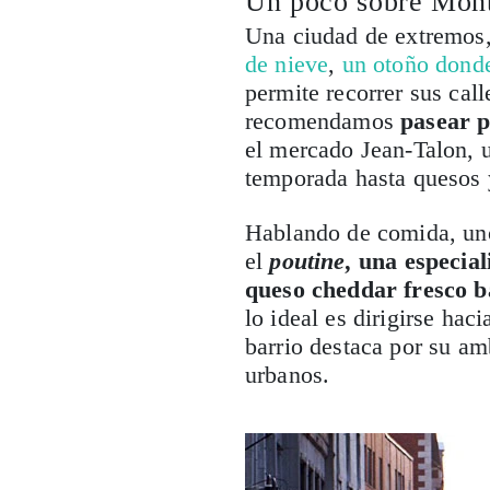
Un poco sobre Mont
Una ciudad de extremos,
de nieve
,
un otoño donde
permite recorrer sus call
recomendamos
pasear p
el mercado Jean-Talon, u
temporada hasta quesos 
Hablando de comida, uno
el
poutine,
una especial
queso cheddar fresco b
lo ideal es dirigirse hac
barrio destaca por su amb
urbanos.