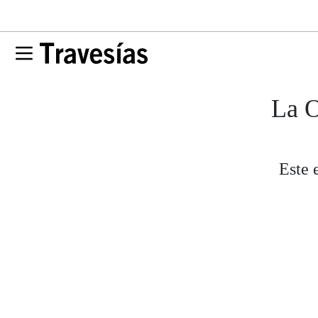
La O
Este 