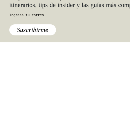
itinerarios, tips de insider y las guías más com
Suscribirme
América y Caribe
,
Argentina
,
Destinos
Los 5 lugares imperdibles de
Argentina