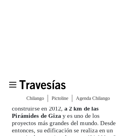
Gran Museo Egipcio
Giza, Egipto
El
Gran Museo Egipcio
comenzó a
construirse en 2012,
a 2 km de las
Pirámides de Giza
y es uno de los
proyectos más grandes del mundo. Desde
entonces, su edificación se realiza en un
espacio de aproximadamente
491 000 m2
,
con aproximadamente 168 000 de