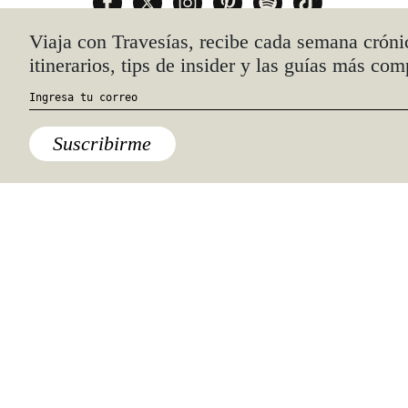
Quiénes somos
Anúnciate con nosotros
hola@travesiasmedia.com
Travesías nació en agosto de 2001 y desde
entonces se consolidó una voz experta en
viajes por México y el mundo, con
especial interés en lo auténtico y una
mirada cercana, íntima y respetuosa de lo
local. Nos apasionan las buenas historias,
los detalles que hacen de cada viaje una
experiencia única y las imágenes que nos
inspiran a viajar.
©2026 DERECHOS RESERVADOS.
TRAVESÍAS ES UNA MARCA REGISTRADA
.