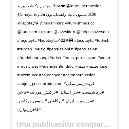
امیدوارم‌که‌لذت‌ببرید 🌺🙏❤️ @lotus_percussion
@shayanriyahi ممنون بابت راهنماییاتون 🙏🌺
@laçotayfa @hsnsnlndrc @turkishmusicc
@turkishmusicians @jazzvideo @turkishjazzweek
#laçotayfa #lacotayfa🎶🎹🥁🎛 #lacotayfa #turkish
#turkish_music #percussionist #percussion
#faridehsarsangi #artist #lotus_percussion #cajon
#musicians #husnusenlendirici #jazz #jazzercise
#jazzmusic #cajoncover #cajonpercussion
#cajon_jazzieproduction #فریده_سرسنگی
#پرکاشنیست #جز_استایل #ترکیش_موزیک #کاخن
#موزیسین_ایران #پرکاشن #لوتوس_پرکاشن
#کاخن_نوازی
Una publicación compartida por