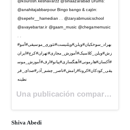
@kourosh.keshavarzz @sinaazarabad Drums:
@anahitajabbarpour Bingo bango & cajón:
@sepehr__hamedian . . @zaryabmusicschool
@avayebartar.ir @gaam_music @chegamemusic
. .
#بهراد_سوخکیان#ویلن#ویلنیست#تئوری_موسیقی#آمو
زش#ویلن_کلاسیک#آموزش_مجازی#تهران#کرج#ایران
#آکسان#هارمونی#آهنگسازی#پیانو#ارف#آموزش_موس
یقی_کودکان#کرونا#رامش#ناصر_چشم_آذر#صدای_قر
نطینه
Una publicación compartida por (@behradsoukhakian) el
Shiva Abedi