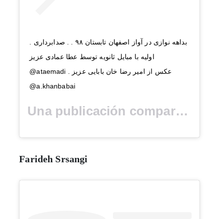
. بداهه نوازی در آواز اصفهان تابستان ۹۸ . . صدابرداری
اولیه با مبایل ثانویه توسط عطا عمادی عزیز
@ataemadi . عکس از امیر رضا خان بابایی عزیز
@a.khanbabai
Una publicación compartida por
Farideh Srsangi