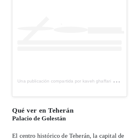
U
na publicación compartida por kaveh ghaffari (@kavehghaffari)
Qué ver en Teherán
Palacio de Golestán
El centro histórico de Teherán, la capital de