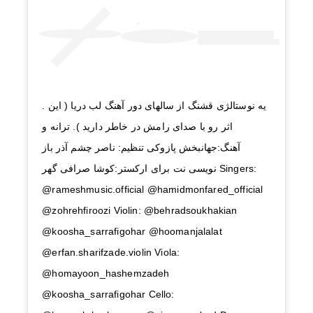
. یه نوستالژی قشنگ از سالهای دور آهنگ لب دریا ( این
اثر رو با صدای رامش در خاطر دارید ). ترانه و
آهنگ:جهانبخش پازوکی تنظیم: ناصر چشم آذر باز
نویسی نت برای ارکستر:کوشا صرافی گهر Singers:
@rameshmusic.official @hamidmonfared_official
@zohrehfiroozi Violin: @behradsoukhakian
@koosha_sarrafigohar @hoomanjalalat
@erfan.sharifzade.violin Viola:
@homayoon_hashemzadeh
@koosha_sarrafigohar Cello: