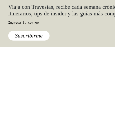
Quiénes somos
Anúnciate con nosotros
hola@travesiasmedia.com
Travesías nació en agosto de 2001 y desde
entonces se consolidó una voz experta en
viajes por México y el mundo, con
especial interés en lo auténtico y una
mirada cercana, íntima y respetuosa de lo
local. Nos apasionan las buenas historias,
los detalles que hacen de cada viaje una
experiencia única y las imágenes que nos
inspiran a viajar.