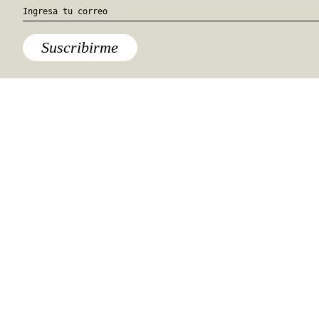
hola@travesiasmedia.com
Travesías nació en agosto de 2001 y desde
entonces se consolidó una voz experta en
viajes por México y el mundo, con
especial interés en lo auténtico y una
mirada cercana, íntima y respetuosa de lo
local. Nos apasionan las buenas historias,
los detalles que hacen de cada viaje una
experiencia única y las imágenes que nos
inspiran a viajar.
©2026 DERECHOS RESERVADOS.
TRAVESÍAS ES UNA MARCA REGISTRADA
.
AVISO DE PRIVACIDAD
TÉRMINOS Y CONDICIONES