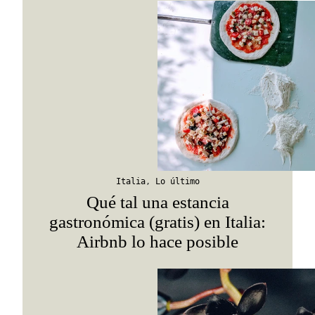
Viaja con Travesías, recibe cada semana cróni
itinerarios, tips de insider y las guías más com
Italia
,
Lo último
Qué tal una estancia
gastronómica (gratis) en Italia:
Airbnb lo hace posible
Suscribirme