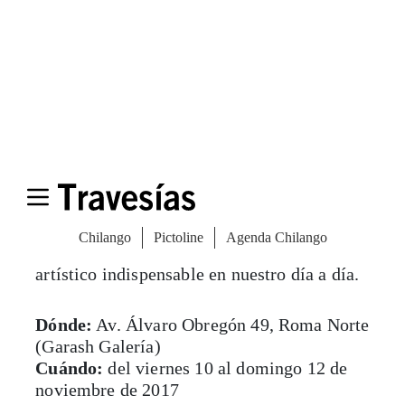
GSM no sólo es una ventana para dar a
conocer esta expresión artística, sino que se
ha convertido en el enlace perfecto para
exhibir cómo la ilustración ha dejado de ser
sólo un servicio gráfico y se ha
transformado en un lenguaje cultural y
artístico indispensable en nuestro día a día.
Dónde:
Av. Álvaro Obregón 49, Roma Norte
(Garash Galería)
Cuándo:
del viernes 10 al domingo 12 de
noviembre de 2017