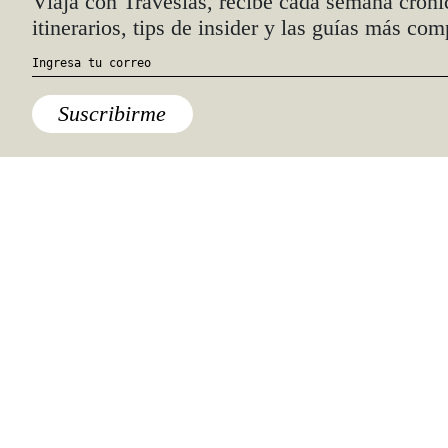
Viaja con Travesías, recibe cada semana cróni
itinerarios, tips de insider y las guías más com
Suscribirme
Destinos
,
México
Escalada y cañonismo