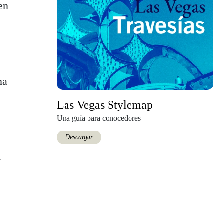
en
d
na
Las Vegas Stylemap
Una guía para conocedores
Descargar
n