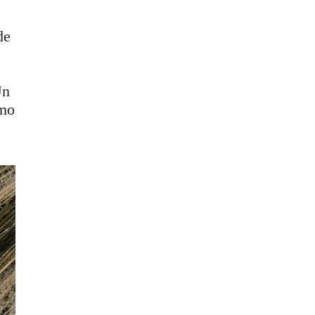
de
Un
tmo