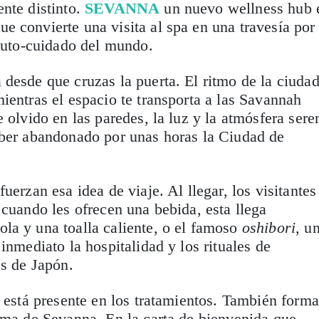
nte distinto.
SEVANNA
un nuevo wellness hub 
 convierte una visita al spa en una travesía por
 auto-cuidado del mundo.
desde que cruzas la puerta. El ritmo de la ciuda
ientras el espacio te transporta a las Savannah
 olvido en las paredes, la luz y la atmósfera sere
aber abandonado por unas horas la Ciudad de
uerzan esa idea de viaje. Al llegar, los visitantes
 cuando les ofrecen una bebida, esta llega
la y una toalla caliente, o el famoso
oshibori
, u
inmediato la hospitalidad y los rituales de
os de Japón.
o está presente en los tratamientos. También forma
sma de Sevanna. En la carta de bienvenida que