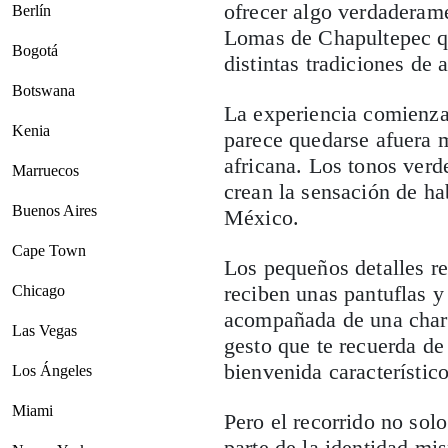
ofrecer algo verdaderame
Berlín
Lomas de Chapultepec que
Bogotá
distintas tradiciones de
Botswana
La experiencia comienza 
Kenia
parece quedarse afuera m
africana. Los tonos verde
Marruecos
crean la sensación de h
Buenos Aires
México.
Cape Town
Los pequeños detalles ref
reciben unas pantuflas y
Chicago
acompañada de una charo
Las Vegas
gesto que te recuerda de 
bienvenida característic
Los Ángeles
Miami
Pero el recorrido no sol
parte de la identidad mi