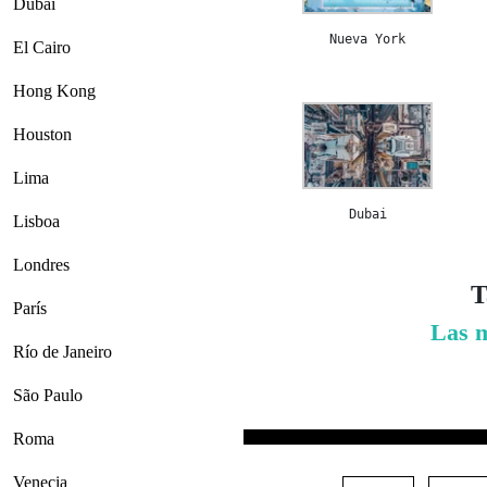
Dubai
Nueva York
El Cairo
Hong Kong
Houston
Lima
Dubai
Lisboa
Londres
T
París
Las m
Río de Janeiro
São Paulo
Roma
Venecia