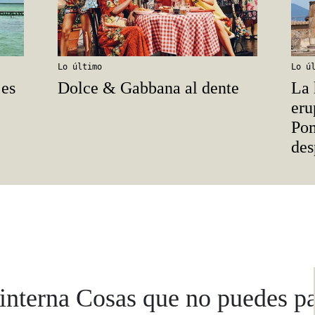
Lo último
Lo ú
 es
Dolce & Gabbana al dente
La 
eru
Pom
des
interna Cosas que no puedes p