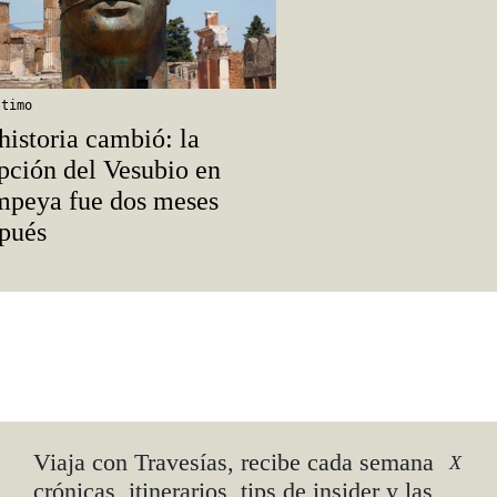
ltimo
historia cambió: la
pción del Vesubio en
peya fue dos meses
pués
asar
Viaja con Travesías, recibe cada semana
X
crónicas, itinerarios, tips de insider y las