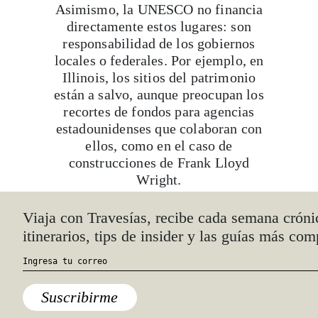
Asimismo, la UNESCO no financia
directamente estos lugares: son
responsabilidad de los gobiernos
locales o federales. Por ejemplo, en
Illinois, los sitios del patrimonio
están a salvo, aunque preocupan los
recortes de fondos para agencias
estadounidenses que colaboran con
ellos, como en el caso de
construcciones de Frank Lloyd
Wright.
Viaja con Travesías, recibe cada semana cróni
El marco jurídico que preserva estos
itinerarios, tips de insider y las guías más com
patrimonios
es la
Convención del
Patrimonio Mundial
, a la que Estados
Unidos ha permanecido inscrito desde
1973, incluso durante periodos en los
Suscribirme
que no fue parte de la UNESCO. Esta