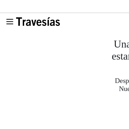
Una
est
Desp
Nue