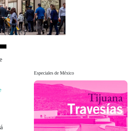
e
Especiales de México
e
á