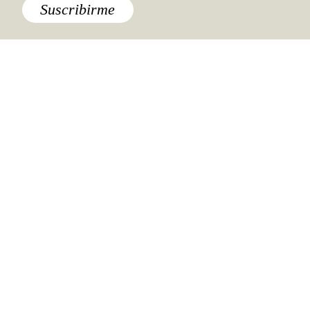
Suscribirme
Ciudad de México
,
Lo último
Khristian de la Torre, bartender
Lo último
Bucear en cenotes es más
peligroso de lo que crees