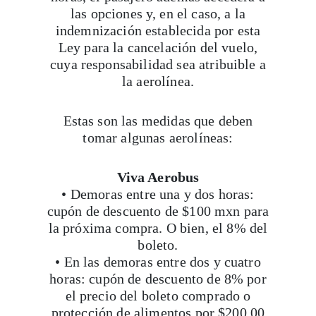
las opciones y, en el caso, a la
indemnización establecida por esta
Ley para la cancelación del vuelo,
cuya responsabilidad sea atribuible a
la aerolínea.
Estas son las medidas que deben
tomar algunas aerolíneas:
Viva Aerobus
• Demoras entre una y dos horas:
cupón de descuento de $100 mxn para
la próxima compra. O bien, el 8% del
boleto.
• En las demoras entre dos y cuatro
horas: cupón de descuento de 8% por
Viaja con Travesías, recibe cada semana cróni
el precio del boleto comprado o
itinerarios, tips de insider y las guías más com
protección de alimentos por $200.00