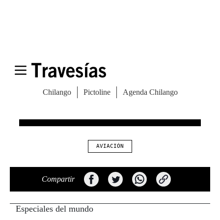
hagan falta en las terminales que continúan
en función.
También te recomendamos:
Viaja de Londres a Ámsterdam en 4 horas
5 cosas que te pueden pasar en el metro de
Londres
La caminata que debes hacer en Londres
AVIACIÓN
Compartir
Especiales del mundo