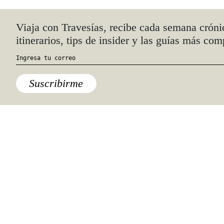
Quiénes somos
Anúnciate con nosotros
hola@travesiasmedia.com
Travesías nació en agosto de 2001 y desde
entonces se consolidó una voz experta en
viajes por México y el mundo, con
especial interés en lo auténtico y una
mirada cercana, íntima y respetuosa de lo
local. Nos apasionan las buenas historias,
los detalles que hacen de cada viaje una
experiencia única y las imágenes que nos
inspiran a viajar.