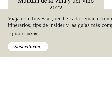
Mundial de la Viña y del Vino
2022
Quiénes somos
Anúnciate con nosotros
hola@travesiasmedia.com
Travesías nació en agosto de 2001 y desde
entonces se consolidó una voz experta en
viajes por México y el mundo, con
especial interés en lo auténtico y una