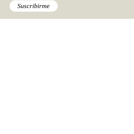
Suscribirme
Destinos
,
Europa
,
Francia
,
Lo último
,
París
Un recorrido virtual por la Torre
Eiffel (desde el suelo hasta la
punta)