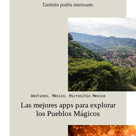
También podría interesarte.
Viaja con Travesías, recibe cada semana cróni
itinerarios, tips de insider y las guías más com
Suscribirme
Destinos
,
México
,
Micrositio Mexico
Las mejores apps para explorar
los Pueblos Mágicos