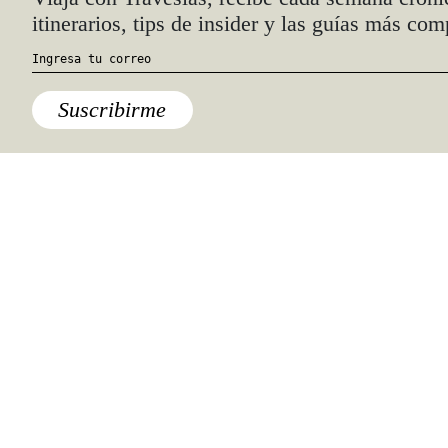
itinerarios, tips de insider y las guías más com
Suscribirme
Cultura
,
Destinos
,
España
,
Europa
,
Galicia
,
Lo
último
Recorrer el Camino de Santiago
te hará más feliz (y más sabio)