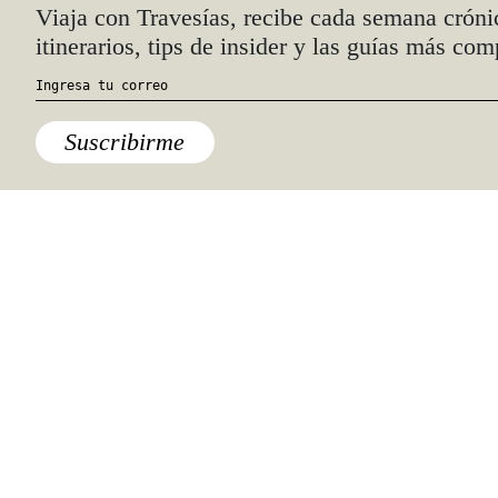
Quiénes somos
Anúnciate con nosotros
hola@travesiasmedia.com
Travesías nació en agosto de 2001 y desde
entonces se consolidó una voz experta en
viajes por México y el mundo, con
especial interés en lo auténtico y una
mirada cercana, íntima y respetuosa de lo
local. Nos apasionan las buenas historias,
los detalles que hacen de cada viaje una
experiencia única y las imágenes que nos
inspiran a viajar.