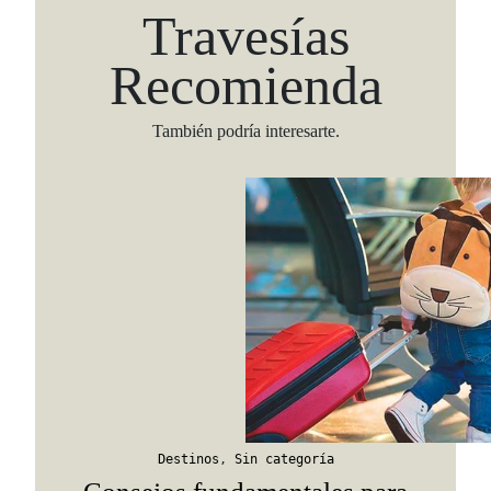
Travesías
Recomienda
También podría interesarte.
Viaja con Travesías, recibe cada semana cróni
itinerarios, tips de insider y las guías más com
Suscribirme
Destinos
,
Sin categoría