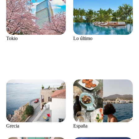
Tokio
Lo último
Grecia
España