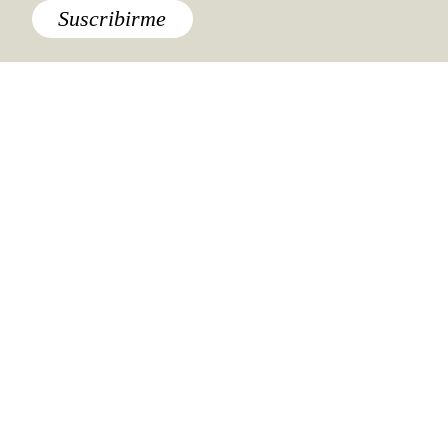
Suscribirme
Destinos
,
Guerrero
,
México
,
Playas
Destinos
,
México
Comida
,
Lo último
Lo último
América y Caribe
,
Argentina
,
Buenos Aires
,
Cultura
,