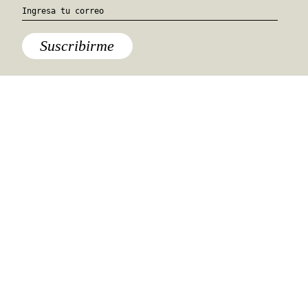
Lisboa
Lo último
Suscribirme
Ciudades
,
Travel Guides
Aventura
,
Lo último
Quiénes somos
Anúnciate con nosotros
hola@travesiasmedia.com