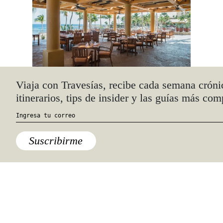
Viaja con Travesías, recibe cada semana cróni
itinerarios, tips de insider y las guías más com
Tee time y terapia con vino
En el mismo complejo se encuentran
dos de los campos de golf más
Suscribirme
importantes del destino: Cabo del Sol
Ocean Course, diseñado por Jack
Nicklaus, y considerado uno de los
100 mejores
links
fuera de Estados
Unidos por
Golf Digest
, y Cabo del
Sol Desert Course, imaginado por el
ex jugador Tom Weiskopf. Allí