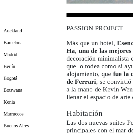
PASSION PROJECT
Auckland
Más que un hotel,
Esenc
Barcelona
Ha, una de las mejores 
Madrid
decoración minimalista e
que lo rodea como si ayu
Berlín
alojamiento, que
fue la
Bogotá
de Ferrari
, se convirti
a la mano de Kevin Wendl
Botswana
llenar el espacio de arte
Kenia
Habitación
Marruecos
Las dos nuevas suites Pe
Buenos Aires
principales con el mar d