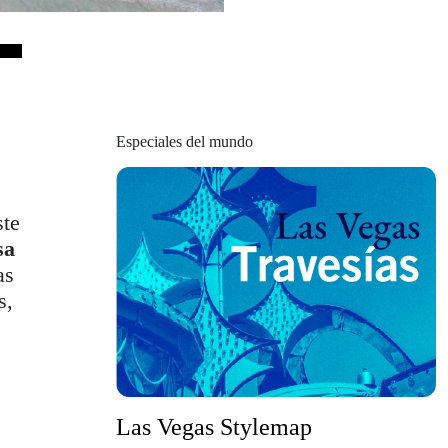
Especiales del mundo
ste
sa
as
s,
Las Vegas Stylemap