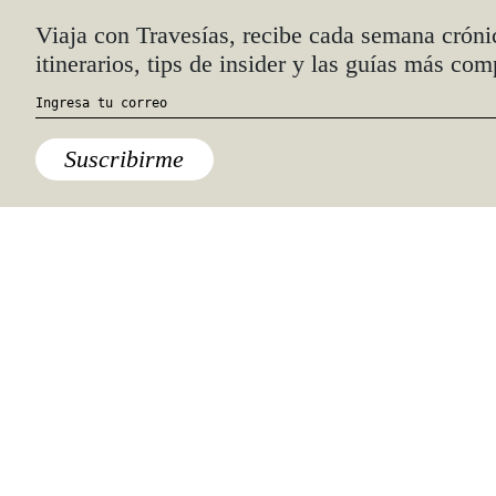
Viaja con Travesías, recibe cada semana cróni
itinerarios, tips de insider y las guías más com
Suscribirme
Destinos
,
México
,
Querétaro
Conoce lo mejor de la
gastronomía de Querétaro