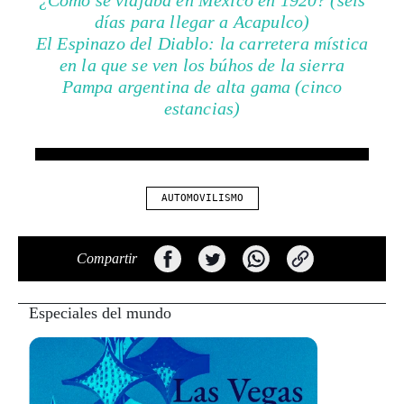
¿Cómo se viajaba en México en 1920? (seis
días para llegar a Acapulco)
El Espinazo del Diablo: la carretera mística
en la que se ven los búhos de la sierra
Pampa argentina de alta gama (cinco
estancias)
AUTOMOVILISMO
Compartir
Especiales del mundo