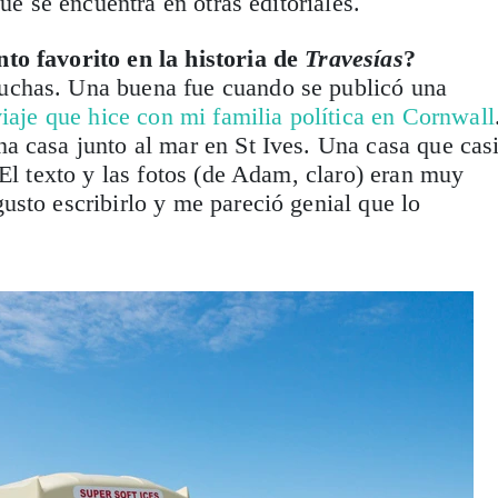
que se encuentra en otras editoriales.
to favorito en la historia de
Travesías
?
uchas. Una buena fue cuando se publicó una
iaje que hice con mi familia política en Cornwall
a casa junto al mar en St Ives. Una casa que cas
 El texto y las fotos (de Adam, claro) eran muy
sto escribirlo y me pareció genial que lo