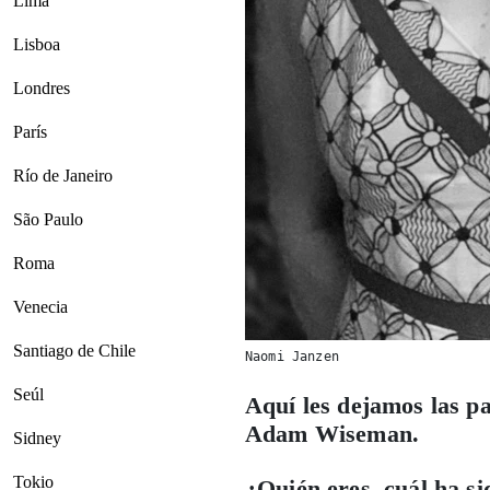
Lima
Lisboa
Londres
París
Río de Janeiro
São Paulo
Roma
Venecia
Santiago de Chile
Naomi Janzen
Seúl
Aquí les dejamos las p
Adam Wiseman.
Sidney
Tokio
¿Quién eres, cuál ha si