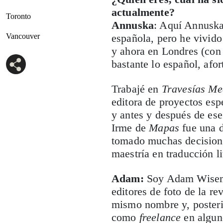
actualmente?
Toronto
Annuska
: Aquí Annuska 
Vancouver
española, pero he vivid
y ahora en Londres (con 
bastante lo español, afo
Trabajé en
Travesías Me
editora de proyectos esp
y antes y después de ese
Irme de
Mapas
fue una d
tomado muchas decisione
maestría en traducción li
Adam:
Soy Adam Wisema
editores de foto de la re
mismo nombre y, poster
como
freelance
en alguno