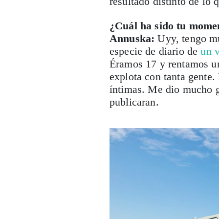
resultado distinto de lo 
¿Cuál ha sido tu momen
Annuska:
Uyy, tengo m
especie de diario de
un v
Éramos 17 y rentamos un
explota con tanta gente.
íntimas. Me dio mucho gu
publicaran.