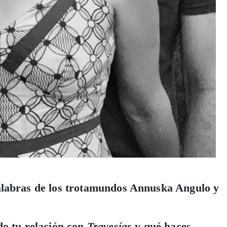
alabras de los trotamundos Annuska Angulo y
do tu relación con
Travesías
y qué haces