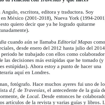
Angulo, escritora, editora y traductora. Soy
o en México (2001-2018), Nueva York (1994-2001
esto quiero decir que ya he logrado quitarme
rtunadamente).
dia
cuando aún se llamaba
Editorial Mapas
com
eciales, desde enero del 2012 hasta julio del 2014
 periodo he trabajado con ellos como colaborador
e las decisiones más estúpidas que he tomado (y
s estúpidas). Ahora estoy a punto de hacer una
teraria aquí en Londres.
n, fotógrafo. Hace muchos ayeres fui uno de lo
vista
d.f.
de
Travesías
, el antecedente de la guía d
iormente, de
Local
. Desde entonces he colaborad
s artículos de la revista y varias guías y libros. 