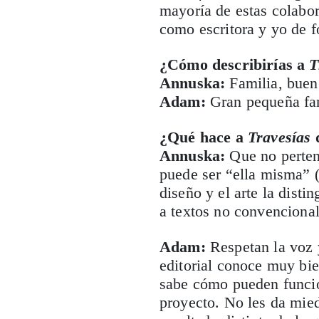
mayoría de estas colabo
como escritora y yo de f
¿Cómo describirías a
T
Annuska:
Familia, buen 
Adam:
Gran pequeña fa
¿Qué hace a
Travesías
d
Annuska:
Que no perten
puede ser “ella misma” (
diseño y el arte la disti
a textos no convencional
Adam:
Respetan la voz y
editorial conoce muy bie
sabe cómo pueden funci
proyecto. No les da mie