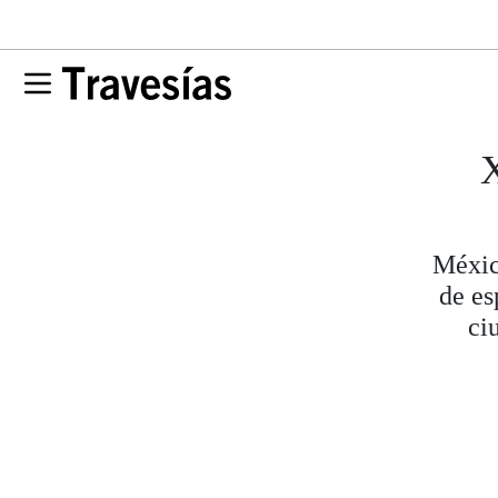
X
Méxic
de es
ci