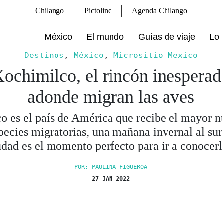
Chilango
Pictoline
Agenda Chilango
México
El mundo
Guías de viaje
Lo 
Destinos
,
México
,
Micrositio Mexico
ochimilco, el rincón inespera
adonde migran las aves
o es el país de América que recibe el mayor 
pecies migratorias, una mañana invernal al sur
udad es el momento perfecto para ir a conocerl
POR: PAULINA FIGUEROA
27 JAN 2022