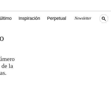
último
Inspiración
Perpetual
Newsletter
do
número
 de la
as.