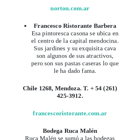
norton.com.ar
Viaja con Travesías, recibe cada semana cróni
Francesco Ristorante Barbera
itinerarios, tips de insider y las guías más com
Esa pintoresca casona se ubica en
el centro de la capital mendocina.
Sus jardines y su exquisita cava
son algunos de sus atractivos,
Suscribirme
pero son sus pastas caseras lo que
le ha dado fama.
Chile 1268, Mendoza. T. + 54 (261)
425-3912.
francescoristorante.com.ar
Bodega Ruca Malén
Ruca Malén se sumó a las bodegas