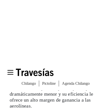
increíble la línea se mueve —cinco
centímetros por minuto— lo que ayuda a
que las metas de producción se cumplan
(hay 1 239 pedidos pendientes). De los seis
aviones solamente el último ya tiene
motores y está listo para salir del hangar.
Pero este es apenas el principio. Durante las
próximas dos horas recorro cuatro galerones
más, son las líneas de producción del 787, el
767 y el 747. En el hogar del Dreamliner
llama la atención la diferencia en los
materiales, se trata en realidad del primer
avión en el mundo que está hecho de
materiales compuestos por lo que su peso es
dramáticamente menor y su eficiencia le
ofrece un alto margen de ganancia a las
aerolíneas.