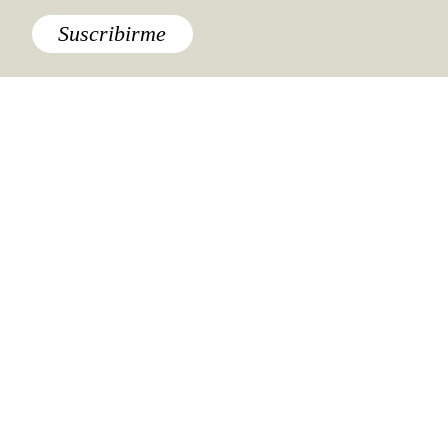
Suscribirme
Destinos
,
México
Escalada y cañonismo
Lo último
Realizaron un estudio para