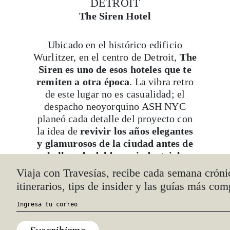
DETROIT
The Siren Hotel
Ubicado en el histórico edificio
Wurlitzer, en el centro de Detroit,
The
Siren es uno de esos hoteles que te
remiten a otra época
. La vibra retro
de este lugar no es casualidad; el
despacho neoyorquino ASH NYC
planeó cada detalle del proyecto con
la idea de
revivir los años elegantes
y glamurosos de la ciudad antes de
la llegada del
boom
industrial.
Todos los espacios del hotel —desde
Viaja con Travesías, recibe cada semana cróni
el recibidor hasta las 106 habitaciones
itinerarios, tips de insider y las guías más com
— cuentan con peculiares objetos
vintage
; sin embargo, Candy Bar atrae
más miradas que cualquier otro
rincón, con un candelabro de cristal