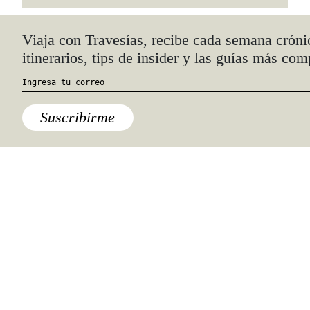
Quiénes somos
Anúnciate con nosotros
hola@travesiasmedia.com
Travesías nació en agosto de 2001 y desde
entonces se consolidó una voz experta en
viajes por México y el mundo, con
especial interés en lo auténtico y una
mirada cercana, íntima y respetuosa de lo
local. Nos apasionan las buenas historias,
los detalles que hacen de cada viaje una