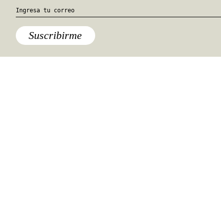
Quiénes somos
Anúnciate con nosotros
hola@travesiasmedia.com
Travesías nació en agosto de 2001 y desde
entonces se consolidó una voz experta en
viajes por México y el mundo, con
especial interés en lo auténtico y una
mirada cercana, íntima y respetuosa de lo
local. Nos apasionan las buenas historias,
los detalles que hacen de cada viaje una
experiencia única y las imágenes que nos
inspiran a viajar.
©2026 DERECHOS RESERVADOS.
TRAVESÍAS ES UNA MARCA REGISTRADA
.