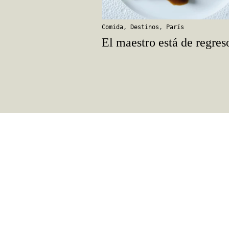
Comida
,
Destinos
,
París
El maestro está de regres