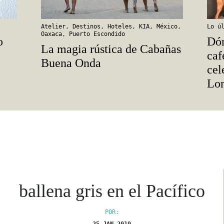
Atelier
,
Destinos
,
Hoteles
,
KIA
,
México
,
Lo ú
Oaxaca
,
Puerto Escondido
o
Dón
La magia rústica de Cabañas
caf
Buena Onda
cel
Lo
ballena gris en el Pacífico
POR: