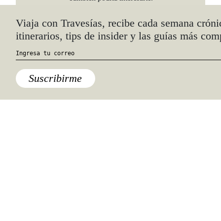
Viaja con Travesías, recibe cada semana cróni
itinerarios, tips de insider y las guías más com
Suscribirme
Londres
Deptford: una de las calles más
cool del mundo (según los
londinenses)