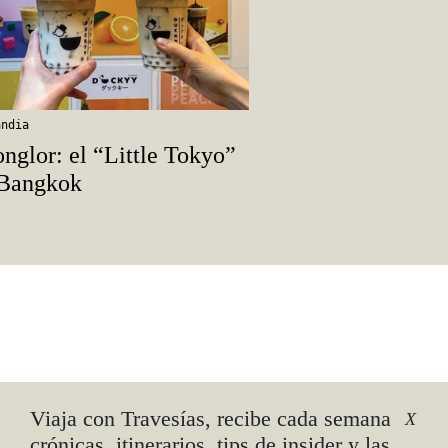
andia
nglor: el “Little Tokyo”
 Bangkok
Viaja con Travesías, recibe cada semana
X
crónicas, itinerarios, tips de insider y las