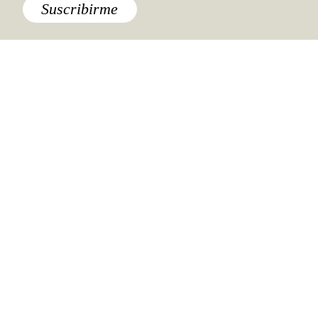
Suscribirme
Lo último
¿Cómo viajaremos mañana?: la
reactivación del turismo
Destinos
,
Francia
,
París
5 concept stores que debes
visitar en París