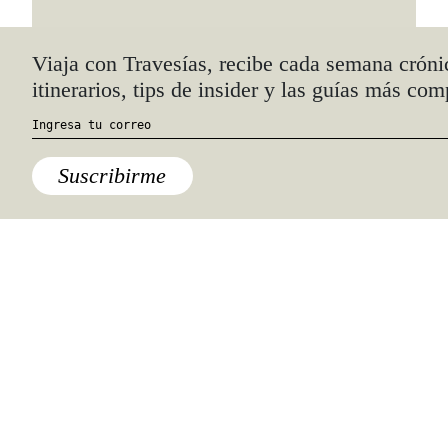
Quiénes somos
Anúnciate con nosotros
hola@travesiasmedia.com
Travesías nació en agosto de 2001 y desde
entonces se consolidó una voz experta en
viajes por México y el mundo, con
especial interés en lo auténtico y una
mirada cercana, íntima y respetuosa de lo
local. Nos apasionan las buenas historias,