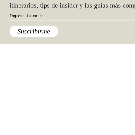
itinerarios, tips de insider y las guías más com
Suscribirme
Destinos
,
España
,
Europa
Una noche (bueno, mañana) en
el museo