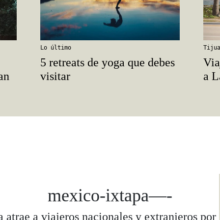
Lo último
Tiju
5 retreats de yoga que debes
Via
an
visitar
a L
mexico-ixtapa—-
a atrae a viajeros nacionales y extranjeros por 