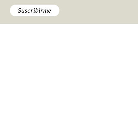
Suscribirme
América y Caribe
,
Estilo
,
Europa
Aviones supersónicos y trenes
ultra veloces: el futuro del
transporte