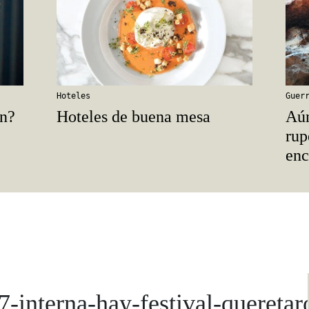
Hoteles
Guer
ón?
Hoteles de buena mesa
Aún
rup
enc
7-interna-hay-festival-queretar