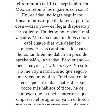
En realidad, no logré seguir los
lineamientos al pie de la letra, pero la
Viaja con Travesías, recibe cada semana cróni
cosa —creo yo— es llegar dispuesto y
itinerarios, tips de insider y las guías más com
ser valiente. Un detox no le viene mal
a nadie. Me daba más miedo vivir sin
café cuatro días que dejar los
cigarros. Y esas caminatas de cuatro
Suscribirme
horas también me daban un poco de
aprehensión, la verdad. Pero bueno —
pensaba yo—,
I will survive
. No sólo
no me voy a morir, sino que seguro
me viene muy bien. En el pánico de
tener que enfrentar cuatro días sin
todos mis hábitos tóxicos, he de
confesar que la noche anterior a que
empezara el programa, ya en el hotel,
me comí una hamburguesa —de pavo
— con un montón de papas fritas.