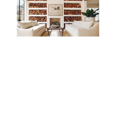
Antes de salir a caminar nos pesaron
y tomaron las medidas a todos. Nadie
estaba excesivamente gordo, mucho
menos obeso. Este no es un lugar ni
un momento para perder peso,
realmente, aunque casi todos
perdimos si no varias libras, muchas
pulgadas de cintura en esos días.
Nuestra primera caminata fue
maravillosa. Antes de salir a caminar,
nos piden que formemos un círculo,