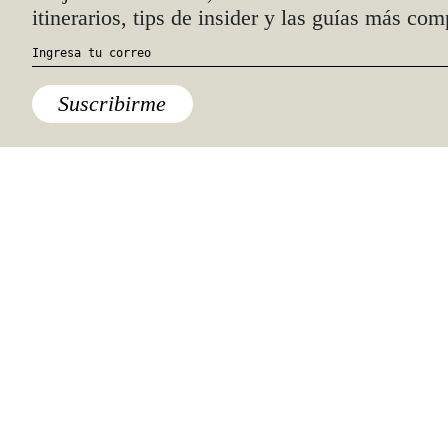
Quiénes somos
Anúnciate con nosotros
hola@travesiasmedia.com
Travesías nació en agosto de 2001 y desde
entonces se consolidó una voz experta en
viajes por México y el mundo, con
especial interés en lo auténtico y una
mirada cercana, íntima y respetuosa de lo
local. Nos apasionan las buenas historias,
los detalles que hacen de cada viaje una
experiencia única y las imágenes que nos
inspiran a viajar.
©2026 DERECHOS RESERVADOS.
TRAVESÍAS ES UNA MARCA REGISTRADA
.
AVISO DE PRIVACIDAD