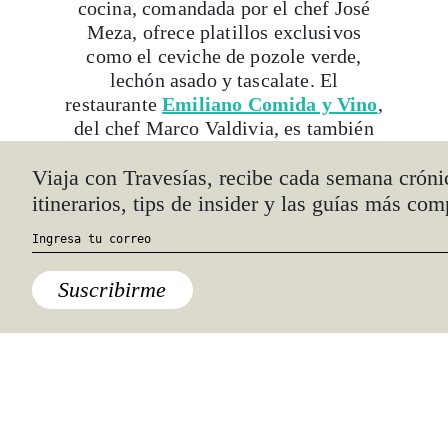
cocina, comandada por el chef José
Meza, ofrece platillos exclusivos
como el ceviche de pozole verde,
lechón asado y tascalate. El
restaurante
Emiliano Comida y Vino
,
del chef Marco Valdivia, es también
una excelente opción para quienes
visitan Nayarit.
Qué probar
Sangre Cora es un trago delicioso que
mezcla tequila, infusión de jamaica y
especias, bitter de cortezas de árboles
nayaritas y jamaica caramelizada. Fue
creado por Israel Díaz, embajador de
la mixología de Riviera Nayarit,
quien se inspiró en la naturaleza de la