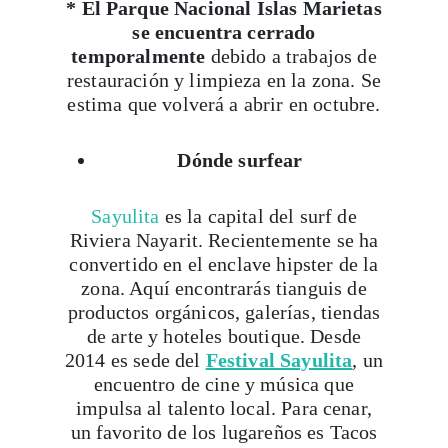
* El Parque Nacional Islas Marietas
se encuentra cerrado
temporalmente
debido a trabajos de
restauración y limpieza en la zona. Se
estima que volverá a abrir en octubre.
Dónde surfear
Sayulita
es la capital del surf de
Riviera Nayarit. Recientemente se ha
convertido en el enclave hipster de la
zona. Aquí encontrarás tianguis de
Viaja con Travesías, recibe cada semana cróni
productos orgánicos, galerías, tiendas
itinerarios, tips de insider y las guías más com
de arte y hoteles boutique. Desde
2014 es sede del
Festival Sayulita
, un
encuentro de cine y música que
Suscribirme
impulsa al talento local. Para cenar,
un favorito de los lugareños es Tacos