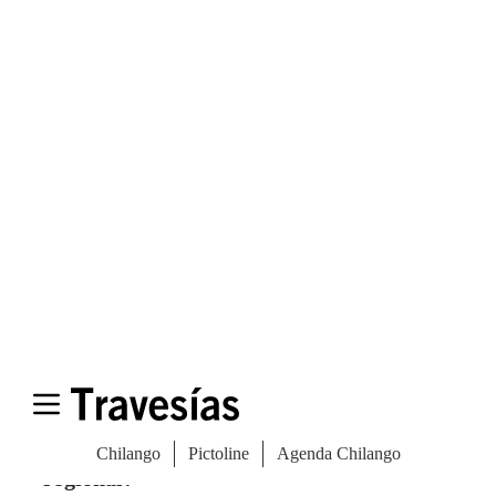
En Durlach, el pueblo vecino, se encuentra
el Turnberg. Es prácticamente un mirador
en la cima de una montaña desde la que se
puede ver toda la ciudad.
¿Cafés y restaurantes favoritos?
Visito mucho el
Oxford Pub
, que es un
restaurante-bar de estudiantes donde se
puede beber y comer sin gastar demasiado.
Cuando quiero beber Guinness, voy
al
Scruffy’s Irish Pub
, donde suelen
reunirse los
irlandeses
. Die Stadtmitte es un
buen lugar para las jam sessions.
¿Dónde puedes probar auténtica comida
regional?