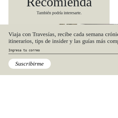
Recomienda
También podría interesarte.
Viaja con Travesías, recibe cada semana cróni
itinerarios, tips de insider y las guías más com
Suscribirme
América y Caribe
,
Comida
,
Dallas
,
Destinos
,
Estados Unidos
Bishop Arts District, Dallas